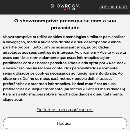
Já é membro?
O showroomprive preocupa-se com a sua
Pesquisar uma marca, um artigo, uma venda...
privacidade
Todas as vendas
Moda
Desporto
Casa
Criança
Beleza
Showroomprive.pt utiliza cookies e tecnologias similares para analisar
a navegação, medir a audiência do site e o seu desempenho e ainda
para lhe propor, junto com os nossos parceiros, publicidades
adaptadas aos seus centros de interesse. Ao clicar em
« Aceito »
, aceita
estes cookies e nomeadamente que estas informações sejam
partilhadas com os nossos parceiros. Pode ainda optar por
« Recusar »
e nesse caso não irá receber conteúdos personalizados e somente
serão utilizados os cookies necessários ao funcionamento do site. Ao
clicar em
« Defino os meus parâmetros »
poderá definir as suas
preferências e obter mais informações. Poderá modificar as suas
preferências a qualquer momento (na secção « Gerir os meus dados »).
Para mais informações sobre a recolha dos dados e o seu tratamento
clique
aqui
.
Definir os meus parâmetros
Recusar