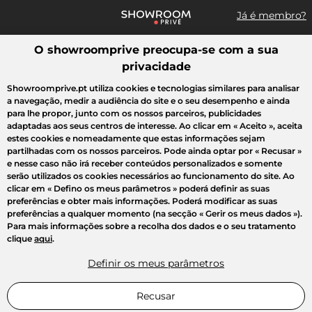
Já é membro?
O showroomprive preocupa-se com a sua
Pesquisar uma marca, um artigo, uma venda...
privacidade
Todas as vendas
Moda
Desporto
Casa
Criança
Beleza
Showroomprive.pt utiliza cookies e tecnologias similares para analisar
a navegação, medir a audiência do site e o seu desempenho e ainda
para lhe propor, junto com os nossos parceiros, publicidades
adaptadas aos seus centros de interesse. Ao clicar em
« Aceito »
, aceita
estes cookies e nomeadamente que estas informações sejam
partilhadas com os nossos parceiros. Pode ainda optar por
« Recusar »
e nesse caso não irá receber conteúdos personalizados e somente
serão utilizados os cookies necessários ao funcionamento do site. Ao
clicar em
« Defino os meus parâmetros »
poderá definir as suas
preferências e obter mais informações. Poderá modificar as suas
preferências a qualquer momento (na secção « Gerir os meus dados »).
Para mais informações sobre a recolha dos dados e o seu tratamento
clique
aqui
.
Definir os meus parâmetros
Recusar