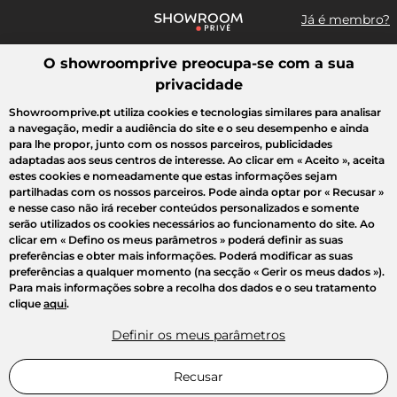
Já é membro?
O showroomprive preocupa-se com a sua
Pesquisar uma marca, um artigo, uma venda...
privacidade
Todas as vendas
Moda
Desporto
Casa
Criança
Beleza
Showroomprive.pt utiliza cookies e tecnologias similares para analisar
a navegação, medir a audiência do site e o seu desempenho e ainda
para lhe propor, junto com os nossos parceiros, publicidades
adaptadas aos seus centros de interesse. Ao clicar em
« Aceito »
, aceita
estes cookies e nomeadamente que estas informações sejam
partilhadas com os nossos parceiros. Pode ainda optar por
« Recusar »
e nesse caso não irá receber conteúdos personalizados e somente
serão utilizados os cookies necessários ao funcionamento do site. Ao
clicar em
« Defino os meus parâmetros »
poderá definir as suas
preferências e obter mais informações. Poderá modificar as suas
preferências a qualquer momento (na secção « Gerir os meus dados »).
Para mais informações sobre a recolha dos dados e o seu tratamento
clique
aqui
.
Definir os meus parâmetros
Recusar