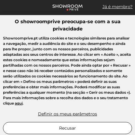
Já é membro?
O showroomprive preocupa-se com a sua
Pesquisar uma marca, um artigo, uma venda...
privacidade
Todas as vendas
Moda
Desporto
Casa
Criança
Beleza
Showroomprive.pt utiliza cookies e tecnologias similares para analisar
a navegação, medir a audiência do site e o seu desempenho e ainda
para lhe propor, junto com os nossos parceiros, publicidades
adaptadas aos seus centros de interesse. Ao clicar em
« Aceito »
, aceita
estes cookies e nomeadamente que estas informações sejam
partilhadas com os nossos parceiros. Pode ainda optar por
« Recusar »
e nesse caso não irá receber conteúdos personalizados e somente
serão utilizados os cookies necessários ao funcionamento do site. Ao
clicar em
« Defino os meus parâmetros »
poderá definir as suas
preferências e obter mais informações. Poderá modificar as suas
preferências a qualquer momento (na secção « Gerir os meus dados »).
Para mais informações sobre a recolha dos dados e o seu tratamento
clique
aqui
.
Definir os meus parâmetros
Recusar