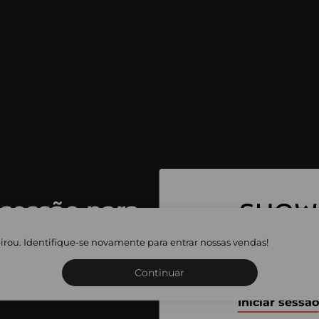
 sessão para
 as vendas
irou. Identifique-se novamente para entrar nossas vendas!
Inscreva-se ou inicie a sua 
adas
Continuar
Iniciar sessão