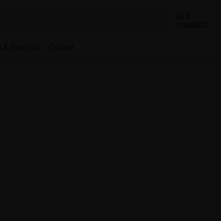
Já é
membro?
 & Electro
Outlet