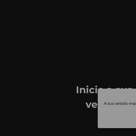
Inicie a sua
ver todas
A sua sessão exp
priv