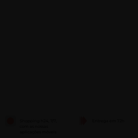
Shopping h24, 7/7,
Entrega em 72h
com as nossas
aplicações móveis