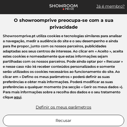
Já é membro?
O showroomprive preocupa-se com a sua
Pesquisar uma marca, um artigo, uma venda...
privacidade
Todas as vendas
Moda
Desporto
Casa
Criança
Beleza
Showroomprive.pt utiliza cookies e tecnologias similares para analisar
a navegação, medir a audiência do site e o seu desempenho e ainda
para lhe propor, junto com os nossos parceiros, publicidades
adaptadas aos seus centros de interesse. Ao clicar em
« Aceito »
, aceita
estes cookies e nomeadamente que estas informações sejam
partilhadas com os nossos parceiros. Pode ainda optar por
« Recusar »
e nesse caso não irá receber conteúdos personalizados e somente
serão utilizados os cookies necessários ao funcionamento do site. Ao
clicar em
« Defino os meus parâmetros »
poderá definir as suas
preferências e obter mais informações. Poderá modificar as suas
preferências a qualquer momento (na secção « Gerir os meus dados »).
Para mais informações sobre a recolha dos dados e o seu tratamento
clique
aqui
.
Definir os meus parâmetros
Recusar