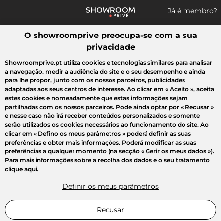
Já é membro?
O showroomprive preocupa-se com a sua
Pesquisar uma marca, um artigo, uma venda...
privacidade
Todas as vendas
Moda
Desporto
Casa
Criança
Beleza
Showroomprive.pt utiliza cookies e tecnologias similares para analisar
a navegação, medir a audiência do site e o seu desempenho e ainda
para lhe propor, junto com os nossos parceiros, publicidades
adaptadas aos seus centros de interesse. Ao clicar em
« Aceito »
, aceita
estes cookies e nomeadamente que estas informações sejam
partilhadas com os nossos parceiros. Pode ainda optar por
« Recusar »
e nesse caso não irá receber conteúdos personalizados e somente
serão utilizados os cookies necessários ao funcionamento do site. Ao
clicar em
« Defino os meus parâmetros »
poderá definir as suas
preferências e obter mais informações. Poderá modificar as suas
preferências a qualquer momento (na secção « Gerir os meus dados »).
Para mais informações sobre a recolha dos dados e o seu tratamento
clique
aqui
.
Definir os meus parâmetros
Recusar