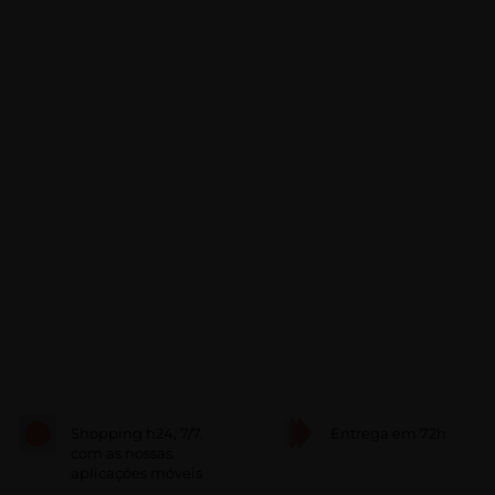
Shopping h24, 7/7,
Entrega em 72h
com as nossas
aplicações móveis