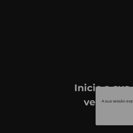
Inicie a sua
ver todas
A sua sessão exp
priv