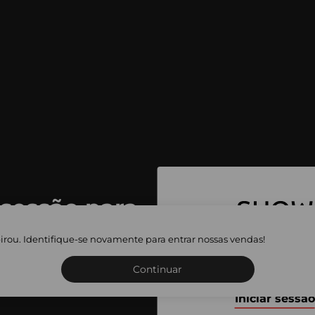
 sessão para
 as vendas
irou. Identifique-se novamente para entrar nossas vendas!
Inscreva-se ou inicie a sua 
adas
Continuar
Iniciar sessão