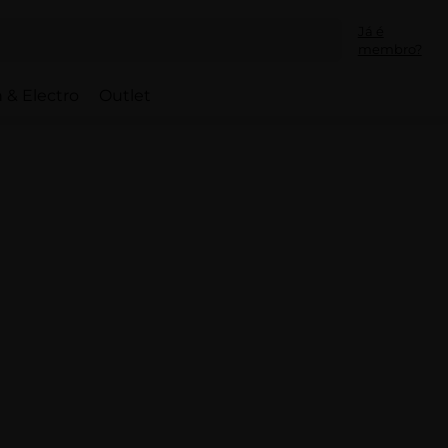
Já é
membro?
 & Electro
Outlet