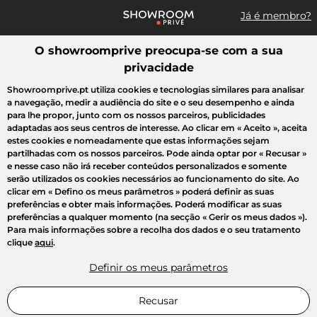
Já é membro?
O showroomprive preocupa-se com a sua
Pesquisar uma marca, um artigo, uma venda...
privacidade
Todas as vendas
Moda
Desporto
Casa
Criança
Beleza
Showroomprive.pt utiliza cookies e tecnologias similares para analisar
a navegação, medir a audiência do site e o seu desempenho e ainda
para lhe propor, junto com os nossos parceiros, publicidades
adaptadas aos seus centros de interesse. Ao clicar em
« Aceito »
, aceita
estes cookies e nomeadamente que estas informações sejam
partilhadas com os nossos parceiros. Pode ainda optar por
« Recusar »
e nesse caso não irá receber conteúdos personalizados e somente
serão utilizados os cookies necessários ao funcionamento do site. Ao
clicar em
« Defino os meus parâmetros »
poderá definir as suas
preferências e obter mais informações. Poderá modificar as suas
preferências a qualquer momento (na secção « Gerir os meus dados »).
Para mais informações sobre a recolha dos dados e o seu tratamento
clique
aqui
.
Definir os meus parâmetros
Recusar