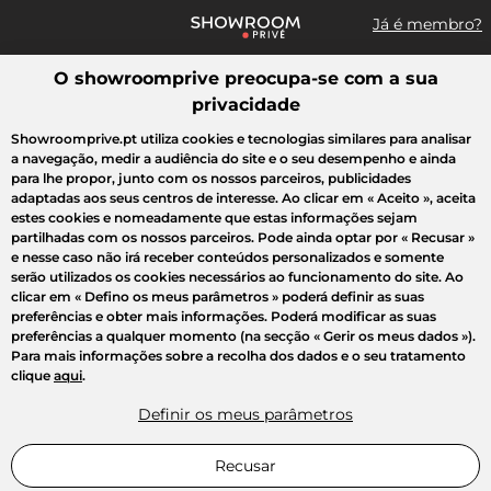
Já é membro?
O showroomprive preocupa-se com a sua
Pesquisar uma marca, um artigo, uma venda...
privacidade
Todas as vendas
Moda
Desporto
Casa
Criança
Beleza
Showroomprive.pt utiliza cookies e tecnologias similares para analisar
a navegação, medir a audiência do site e o seu desempenho e ainda
para lhe propor, junto com os nossos parceiros, publicidades
adaptadas aos seus centros de interesse. Ao clicar em
« Aceito »
, aceita
estes cookies e nomeadamente que estas informações sejam
partilhadas com os nossos parceiros. Pode ainda optar por
« Recusar »
e nesse caso não irá receber conteúdos personalizados e somente
serão utilizados os cookies necessários ao funcionamento do site. Ao
clicar em
« Defino os meus parâmetros »
poderá definir as suas
preferências e obter mais informações. Poderá modificar as suas
preferências a qualquer momento (na secção « Gerir os meus dados »).
Para mais informações sobre a recolha dos dados e o seu tratamento
clique
aqui
.
Definir os meus parâmetros
Recusar