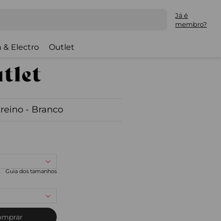
Já é
membro?
 & Electro
Outlet
treino - Branco
Guia dos tamanhos
omprar