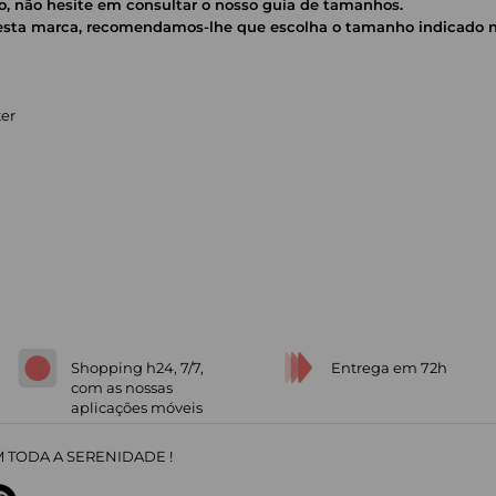
, não hesite em consultar o nosso guia de tamanhos.
 desta marca, recomendamos-lhe que escolha o tamanho indicado n
ter
Shopping h24, 7/7,
Entrega em 72h
com as nossas
aplicações móveis
 TODA A SERENIDADE !