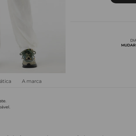
DI
MUDAR 
ática
A marca
ste.
oável.