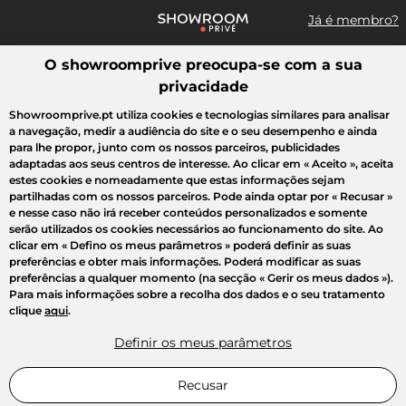
Já é membro?
O showroomprive preocupa-se com a sua
Pesquisar uma marca, um artigo, uma venda...
privacidade
Todas as vendas
Moda
Desporto
Casa
Criança
Beleza
Showroomprive.pt utiliza cookies e tecnologias similares para analisar
a navegação, medir a audiência do site e o seu desempenho e ainda
para lhe propor, junto com os nossos parceiros, publicidades
adaptadas aos seus centros de interesse. Ao clicar em
« Aceito »
, aceita
estes cookies e nomeadamente que estas informações sejam
partilhadas com os nossos parceiros. Pode ainda optar por
« Recusar »
e nesse caso não irá receber conteúdos personalizados e somente
serão utilizados os cookies necessários ao funcionamento do site. Ao
clicar em
« Defino os meus parâmetros »
poderá definir as suas
preferências e obter mais informações. Poderá modificar as suas
preferências a qualquer momento (na secção « Gerir os meus dados »).
Para mais informações sobre a recolha dos dados e o seu tratamento
clique
aqui
.
Definir os meus parâmetros
Recusar