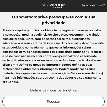
Já é membro?
O showroomprive preocupa-se com a sua
Pesquisar uma marca, um artigo, uma venda...
privacidade
Todas as vendas
Moda
Desporto
Casa
Criança
Beleza
Showroomprive.pt utiliza cookies e tecnologias similares para analisar
a navegação, medir a audiência do site e o seu desempenho e ainda
para lhe propor, junto com os nossos parceiros, publicidades
adaptadas aos seus centros de interesse. Ao clicar em
« Aceito »
, aceita
estes cookies e nomeadamente que estas informações sejam
partilhadas com os nossos parceiros. Pode ainda optar por
« Recusar »
e nesse caso não irá receber conteúdos personalizados e somente
serão utilizados os cookies necessários ao funcionamento do site. Ao
clicar em
« Defino os meus parâmetros »
poderá definir as suas
preferências e obter mais informações. Poderá modificar as suas
preferências a qualquer momento (na secção « Gerir os meus dados »).
Para mais informações sobre a recolha dos dados e o seu tratamento
clique
aqui
.
Definir os meus parâmetros
Recusar