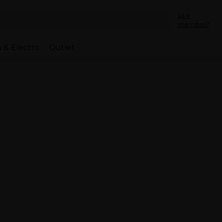
Já é
membro?
 & Electro
Outlet