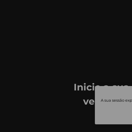
Inicie a sua
ver todas
A sua sessão exp
priv