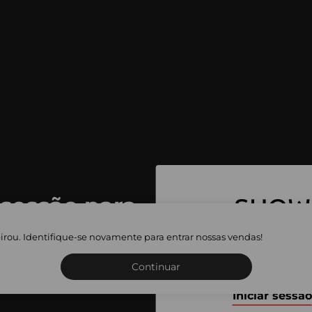
 sessão para
 as vendas
irou. Identifique-se novamente para entrar nossas vendas!
Inscreva-se ou inicie a sua 
adas
Continuar
Iniciar sessão