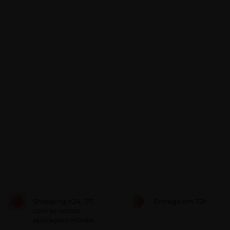
Shopping h24, 7/7,
Entrega em 72h
com as nossas
aplicações móveis