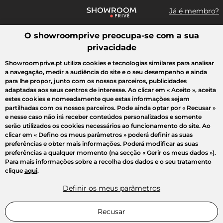
Já é membro?
O showroomprive preocupa-se com a sua
Pesquisar uma marca, um artigo, uma venda...
privacidade
Todas as vendas
Moda
Desporto
Casa
Criança
Beleza
Showroomprive.pt utiliza cookies e tecnologias similares para analisar
a navegação, medir a audiência do site e o seu desempenho e ainda
para lhe propor, junto com os nossos parceiros, publicidades
adaptadas aos seus centros de interesse. Ao clicar em
« Aceito »
, aceita
estes cookies e nomeadamente que estas informações sejam
partilhadas com os nossos parceiros. Pode ainda optar por
« Recusar »
e nesse caso não irá receber conteúdos personalizados e somente
serão utilizados os cookies necessários ao funcionamento do site. Ao
clicar em
« Defino os meus parâmetros »
poderá definir as suas
preferências e obter mais informações. Poderá modificar as suas
preferências a qualquer momento (na secção « Gerir os meus dados »).
Para mais informações sobre a recolha dos dados e o seu tratamento
clique
aqui
.
Definir os meus parâmetros
Recusar