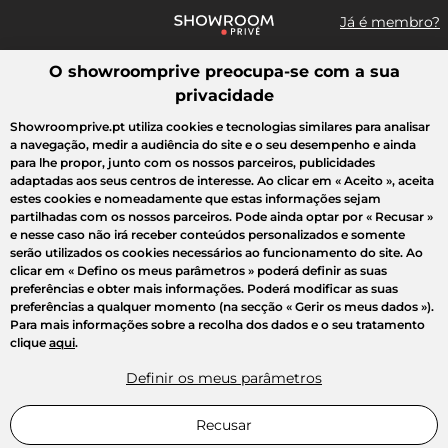
Já é membro?
O showroomprive preocupa-se com a sua
Pesquisar uma marca, um artigo, uma venda...
privacidade
Todas as vendas
Moda
Desporto
Casa
Criança
Beleza
Showroomprive.pt utiliza cookies e tecnologias similares para analisar
a navegação, medir a audiência do site e o seu desempenho e ainda
para lhe propor, junto com os nossos parceiros, publicidades
adaptadas aos seus centros de interesse. Ao clicar em
« Aceito »
, aceita
estes cookies e nomeadamente que estas informações sejam
partilhadas com os nossos parceiros. Pode ainda optar por
« Recusar »
e nesse caso não irá receber conteúdos personalizados e somente
serão utilizados os cookies necessários ao funcionamento do site. Ao
clicar em
« Defino os meus parâmetros »
poderá definir as suas
preferências e obter mais informações. Poderá modificar as suas
preferências a qualquer momento (na secção « Gerir os meus dados »).
Para mais informações sobre a recolha dos dados e o seu tratamento
clique
aqui
.
Definir os meus parâmetros
Recusar