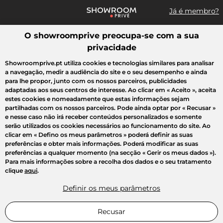
Já é membro?
O showroomprive preocupa-se com a sua
Pesquisar uma marca, um artigo, uma venda...
privacidade
Todas as vendas
Moda
Desporto
Casa
Criança
Beleza
Showroomprive.pt utiliza cookies e tecnologias similares para analisar
a navegação, medir a audiência do site e o seu desempenho e ainda
para lhe propor, junto com os nossos parceiros, publicidades
adaptadas aos seus centros de interesse. Ao clicar em
« Aceito »
, aceita
estes cookies e nomeadamente que estas informações sejam
partilhadas com os nossos parceiros. Pode ainda optar por
« Recusar »
e nesse caso não irá receber conteúdos personalizados e somente
serão utilizados os cookies necessários ao funcionamento do site. Ao
clicar em
« Defino os meus parâmetros »
poderá definir as suas
preferências e obter mais informações. Poderá modificar as suas
preferências a qualquer momento (na secção « Gerir os meus dados »).
Para mais informações sobre a recolha dos dados e o seu tratamento
clique
aqui
.
Definir os meus parâmetros
Recusar