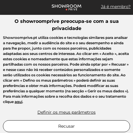
Já é membro?
O showroomprive preocupa-se com a sua
Pesquisar uma marca, um artigo, uma venda...
privacidade
Todas as vendas
Moda
Desporto
Casa
Criança
Beleza
Showroomprive.pt utiliza cookies e tecnologias similares para analisar
a navegação, medir a audiência do site e o seu desempenho e ainda
para lhe propor, junto com os nossos parceiros, publicidades
adaptadas aos seus centros de interesse. Ao clicar em
« Aceito »
, aceita
estes cookies e nomeadamente que estas informações sejam
partilhadas com os nossos parceiros. Pode ainda optar por
« Recusar »
e nesse caso não irá receber conteúdos personalizados e somente
serão utilizados os cookies necessários ao funcionamento do site. Ao
clicar em
« Defino os meus parâmetros »
poderá definir as suas
preferências e obter mais informações. Poderá modificar as suas
preferências a qualquer momento (na secção « Gerir os meus dados »).
Para mais informações sobre a recolha dos dados e o seu tratamento
clique
aqui
.
Definir os meus parâmetros
Recusar