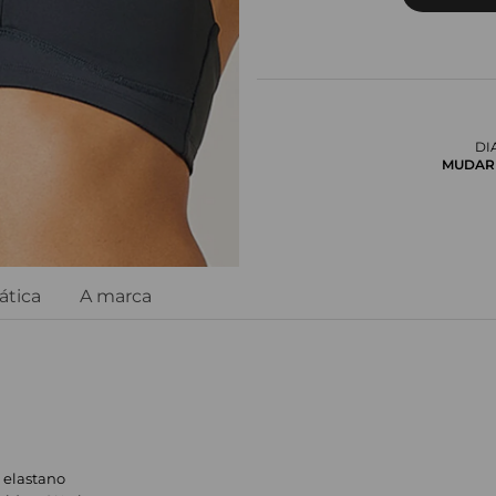
DI
MUDAR 
ática
A marca
 elastano