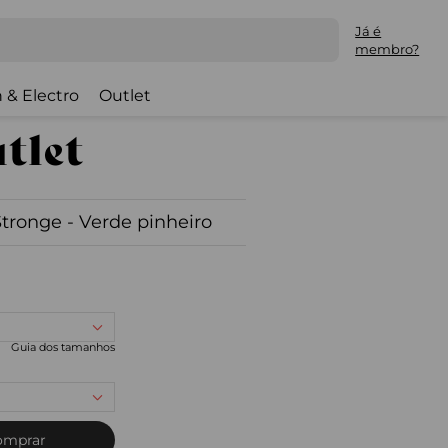
Já é
membro?
 & Electro
Outlet
Stronge - Verde pinheiro
Guia dos tamanhos
omprar