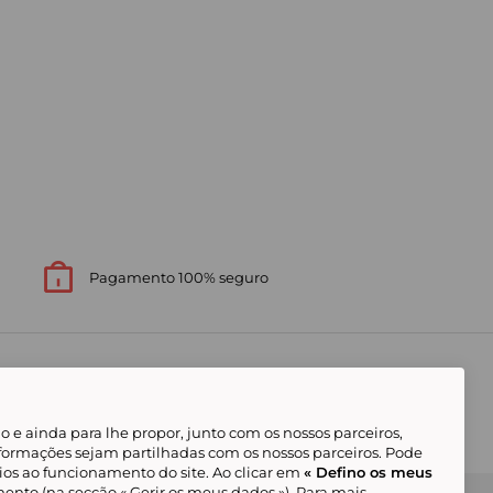
Pagamento 100% seguro
 e ainda para lhe propor, junto com os nossos parceiros,
formações sejam partilhadas com os nossos parceiros. Pode
ios ao funcionamento do site. Ao clicar em
« Defino os meus
ento (na secção « Gerir os meus dados »). Para mais
Gerir os meus cookies
Condições Gerais