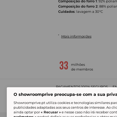
Composição do forro 1
: 92% polia
Composição do forro 2
: 88% polia
Cuidados
: lavagem a 30°C
*
Mais informações
milhões
de membros
PAGAMENTOS 100% SEGUROS
EM
O showroomprive preocupa-se com a sua priv
Showroomprive.pt utiliza cookies e tecnologias similares par
publicidades adaptadas aos seus centros de interesse. Ao cl
ainda optar por
« Recusar »
e nesse caso não irá receber con
parâmetros »
poderá definir as suas preferências e obter ma
Condições Gerais de Venda
Política de Confidenci