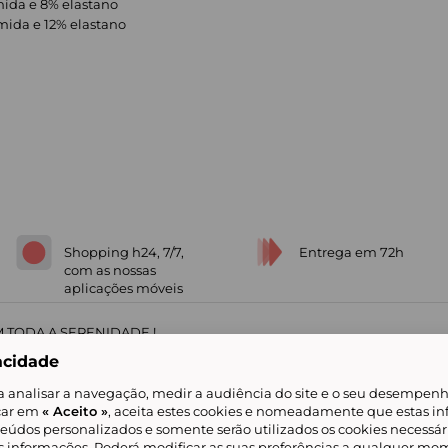
mida e 8% elastano
mida e 12% elastano
Shopping h24, 7/7,
Entrega em 72h
com as nossas
aplicações móveis
 TODA A SERENIDADE !
acidade
a analisar a navegação, medir a audiência do site e o seu desempenho
icar em
« Aceito »
, aceita estes cookies e nomeadamente que estas in
teúdos personalizados e somente serão utilizados os cookies necessár
is informações. Poderá modificar as suas preferências a qualquer mom
alidade
Livro de Reclamações
Showroomprive group
Ajuda e Contacto