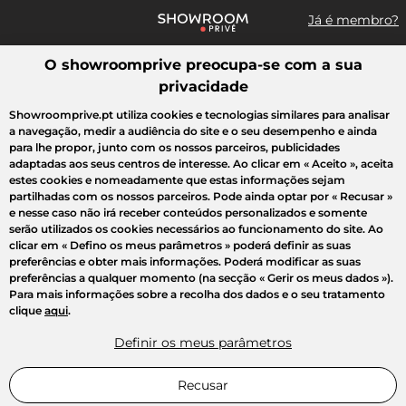
Já é membro?
O showroomprive preocupa-se com a sua
Pesquisar uma marca, um artigo, uma venda...
privacidade
Todas as vendas
Moda
Desporto
Casa
Criança
Beleza
Showroomprive.pt utiliza cookies e tecnologias similares para analisar
a navegação, medir a audiência do site e o seu desempenho e ainda
para lhe propor, junto com os nossos parceiros, publicidades
adaptadas aos seus centros de interesse. Ao clicar em
« Aceito »
, aceita
estes cookies e nomeadamente que estas informações sejam
partilhadas com os nossos parceiros. Pode ainda optar por
« Recusar »
e nesse caso não irá receber conteúdos personalizados e somente
serão utilizados os cookies necessários ao funcionamento do site. Ao
clicar em
« Defino os meus parâmetros »
poderá definir as suas
preferências e obter mais informações. Poderá modificar as suas
preferências a qualquer momento (na secção « Gerir os meus dados »).
Para mais informações sobre a recolha dos dados e o seu tratamento
clique
aqui
.
Definir os meus parâmetros
Recusar