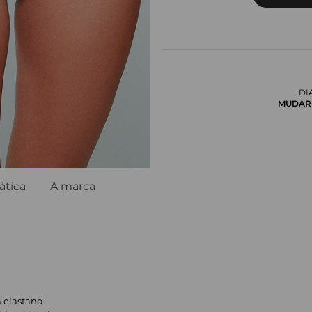
DI
MUDAR 
ática
A marca
% elastano