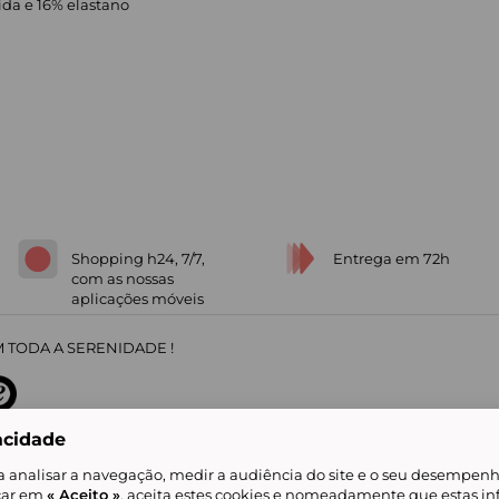
ida e 16% elastano
Shopping h24, 7/7,
Entrega em 72h
com as nossas
aplicações móveis
 TODA A SERENIDADE !
acidade
sobre
31
/
5
91672
opiniões
a analisar a navegação, medir a audiência do site e o seu desempenho
icar em
« Aceito »
, aceita estes cookies e nomeadamente que estas in