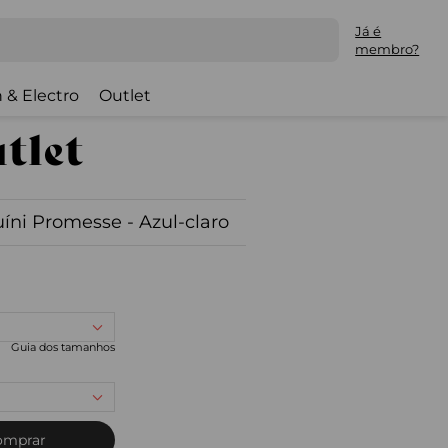
Já é
membro?
 & Electro
Outlet
uíni Promesse - Azul-claro
Guia dos tamanhos
omprar