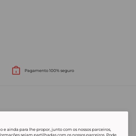
Pagamento 100% seguro
 e ainda para lhe propor, junto com os nossos parceiros,
formações sejam partilhadas com os nossos parceiros. Pode