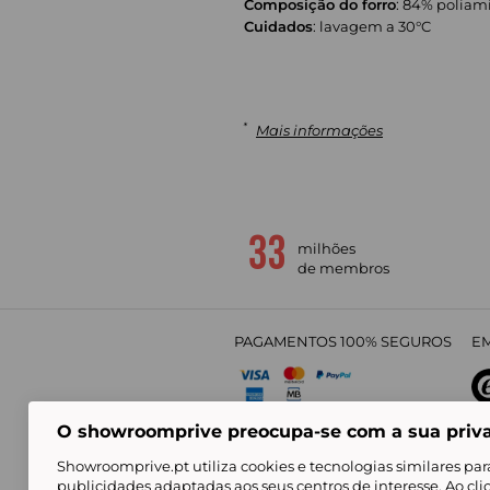
Composição do forro
: 84% poliam
Cuidados
: lavagem a 30°C
*
Mais informações
milhões
de membros
PAGAMENTOS 100% SEGUROS
EM
O showroomprive preocupa-se com a sua priv
4,
Showroomprive.pt utiliza cookies e tecnologias similares par
publicidades adaptadas aos seus centros de interesse. Ao cl