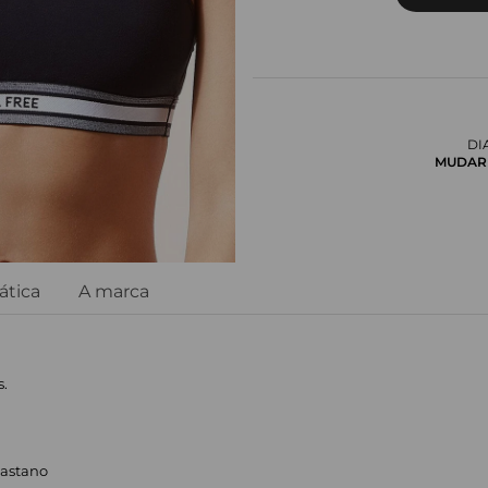
DI
MUDAR 
ática
A marca
s.
lastano