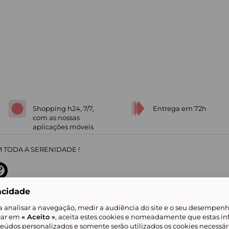
Shopping h24, 7/7,
Entrega em 72h
com as nossas
aplicações móveis
 TODA A SERENIDADE !
acidade
sobre
31
/
5
91672
opiniões
a analisar a navegação, medir a audiência do site e o seu desempenho
icar em
« Aceito »
, aceita estes cookies e nomeadamente que estas in
teúdos personalizados e somente serão utilizados os cookies necessár