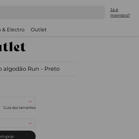
Já é
membro?
 & Electro
Outlet
o algodão Run - Preto
Guia dos tamanhos
omprar