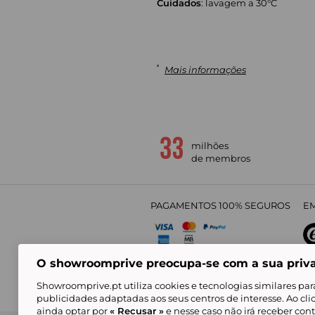
Cuidados
: lavagem a 30°C
*
Mais informações
milhões
de membros
PAGAMENTOS 100% SEGUROS
EM
O showroomprive preocupa-se com a sua priv
4,
Showroomprive.pt utiliza cookies e tecnologias similares par
publicidades adaptadas aos seus centros de interesse. Ao cl
ainda optar por
« Recusar »
e nesse caso não irá receber con