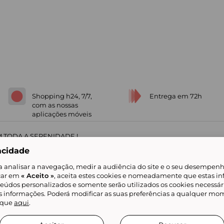
Shopping h24, 7/7,
Entrega em 72h
com as nossas
aplicações móveis
 TODA A SERENIDADE !
acidade
a analisar a navegação, medir a audiência do site e o seu desempenho
icar em
« Aceito »
, aceita estes cookies e nomeadamente que estas in
teúdos personalizados e somente serão utilizados os cookies necessár
is informações. Poderá modificar as suas preferências a qualquer mom
alidade
Livro de Reclamações
Showroomprive group
Ajuda e Contacto
ketplace
Referenciação & Critérios de Classificação
Todos os nossos artigos
lique
aqui
.
tificial