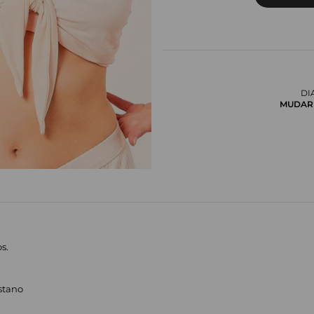
DI
MUDAR 
s.
astano