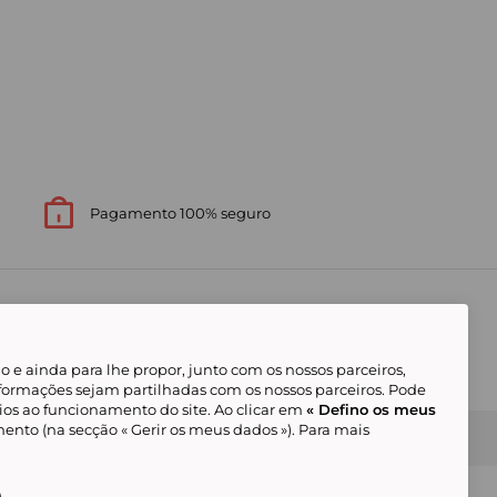
Pagamento 100% seguro
 e ainda para lhe propor, junto com os nossos parceiros,
formações sejam partilhadas com os nossos parceiros. Pode
ios ao funcionamento do site. Ao clicar em
« Defino os meus
ento (na secção « Gerir os meus dados »). Para mais
Gerir os meus cookies
Condições Gerais