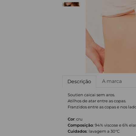
A marca
Descrição
Soutien caicai sem aros.
Atilhos de atar entre as copas.
Franzidos entre as copas e nos lado
Cor
: cru
Composição
: 94% viscose e 6% el
Cuidados
: lavagem a 30°C