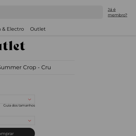
Já é
membro?
 & Electro
Outlet
 Summer Crop - Cru
Guia dos tamanhos
omprar