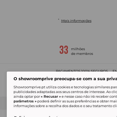
*
Mais informações
milhões
de membros
PAGAMENTOS 100% SEGUROS
EM
O showroomprive preocupa-se com a sua priv
Showroomprive.pt utiliza cookies e tecnologias similares par
publicidades adaptadas aos seus centros de interesse. Ao cl
ainda optar por
« Recusar »
e nesse caso não irá receber con
parâmetros »
poderá definir as suas preferências e obter ma
Condições Gerais de Venda
Política de Confidenci
de Mar
informações sobre a recolha dos dados e o seu tratamento c
Alguns visuais são gerados com inteligência ar
© Showroomprive.pt 2026