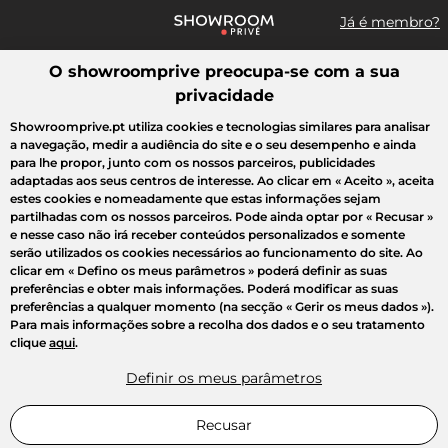
Já é membro?
O showroomprive preocupa-se com a sua
Pesquisar uma marca, um artigo, uma venda...
privacidade
Todas as vendas
Moda
Desporto
Casa
Criança
Beleza
Showroomprive.pt utiliza cookies e tecnologias similares para analisar
a navegação, medir a audiência do site e o seu desempenho e ainda
para lhe propor, junto com os nossos parceiros, publicidades
adaptadas aos seus centros de interesse. Ao clicar em
« Aceito »
, aceita
estes cookies e nomeadamente que estas informações sejam
partilhadas com os nossos parceiros. Pode ainda optar por
« Recusar »
e nesse caso não irá receber conteúdos personalizados e somente
serão utilizados os cookies necessários ao funcionamento do site. Ao
clicar em
« Defino os meus parâmetros »
poderá definir as suas
preferências e obter mais informações. Poderá modificar as suas
preferências a qualquer momento (na secção « Gerir os meus dados »).
Para mais informações sobre a recolha dos dados e o seu tratamento
clique
aqui
.
Definir os meus parâmetros
Recusar