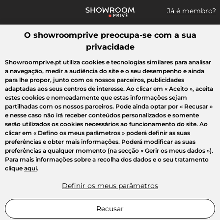
Já é membro?
O showroomprive preocupa-se com a sua
Pesquisar uma marca, um artigo, uma venda...
privacidade
Todas as vendas
Moda
Desporto
Casa
Criança
Beleza
Showroomprive.pt utiliza cookies e tecnologias similares para analisar
a navegação, medir a audiência do site e o seu desempenho e ainda
para lhe propor, junto com os nossos parceiros, publicidades
adaptadas aos seus centros de interesse. Ao clicar em
« Aceito »
, aceita
estes cookies e nomeadamente que estas informações sejam
partilhadas com os nossos parceiros. Pode ainda optar por
« Recusar »
e nesse caso não irá receber conteúdos personalizados e somente
serão utilizados os cookies necessários ao funcionamento do site. Ao
clicar em
« Defino os meus parâmetros »
poderá definir as suas
preferências e obter mais informações. Poderá modificar as suas
preferências a qualquer momento (na secção « Gerir os meus dados »).
Para mais informações sobre a recolha dos dados e o seu tratamento
clique
aqui
.
Definir os meus parâmetros
Recusar