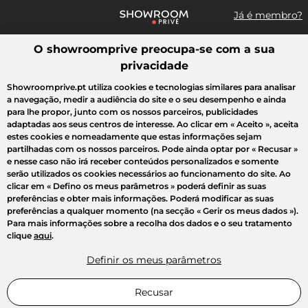
Já é membro?
O showroomprive preocupa-se com a sua
Pesquisar uma marca, um artigo, uma venda...
privacidade
Todas as vendas
Moda
Desporto
Casa
Criança
Beleza
Showroomprive.pt utiliza cookies e tecnologias similares para analisar
a navegação, medir a audiência do site e o seu desempenho e ainda
para lhe propor, junto com os nossos parceiros, publicidades
adaptadas aos seus centros de interesse. Ao clicar em
« Aceito »
, aceita
estes cookies e nomeadamente que estas informações sejam
partilhadas com os nossos parceiros. Pode ainda optar por
« Recusar »
e nesse caso não irá receber conteúdos personalizados e somente
serão utilizados os cookies necessários ao funcionamento do site. Ao
clicar em
« Defino os meus parâmetros »
poderá definir as suas
preferências e obter mais informações. Poderá modificar as suas
preferências a qualquer momento (na secção « Gerir os meus dados »).
Para mais informações sobre a recolha dos dados e o seu tratamento
clique
aqui
.
Definir os meus parâmetros
Recusar