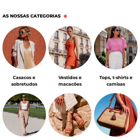
AS NOSSAS CATEGORIAS
Casacos e
Vestidos e
Tops, t-shirts e
sobretudos
macacões
camisas