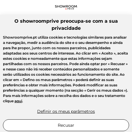
O showroomprive preocupa-se com a sua
privacidade
Showroomprive.pt utiliza cookies e tecnologias similares para analisar
a navegação, medir a audiência do site e o seu desempenho e ainda
para lhe propor, junto com os nossos parceiros, publicidades
adaptadas aos seus centros de interesse. Ao clicar em
« Aceito »
, aceita
estes cookies e nomeadamente que estas informações sejam
partilhadas com os nossos parceiros. Pode ainda optar por
« Recusar »
e nesse caso não irá receber conteúdos personalizados e somente
serão utilizados os cookies necessários ao funcionamento do site. Ao
clicar em
« Defino os meus parâmetros »
poderá definir as suas
preferências e obter mais informações. Poderá modificar as suas
preferências a qualquer momento (na secção « Gerir os meus dados »).
Para mais informações sobre a recolha dos dados e o seu tratamento
PREÇOS MINI
clique
aqui
.
Definir os meus parâmetros
MULHER
Moda Mulher a menos de 5€
Moda Homem a menos de 15€
Recusar
HOMEM
Tops, t-shirts e camisas