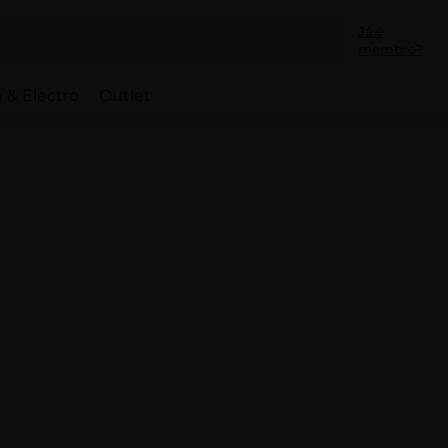
Já é
membro?
 & Electro
Outlet