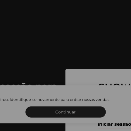
 sessão para
 as vendas
irou. Identifique-se novamente para entrar nossas vendas!
Inscreva-se ou inicie a sua 
adas
Continuar
Iniciar sessão