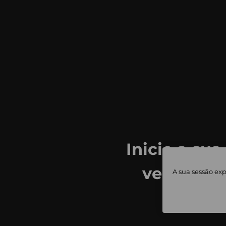
Inicie a sua
ver todas
A sua sessão exp
priv