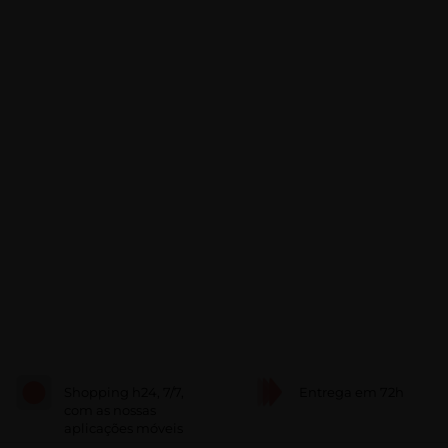
Shopping h24, 7/7,
Entrega em 72h
com as nossas
aplicações móveis