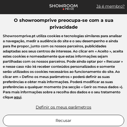
Já é membro?
O showroomprive preocupa-se com a sua
Pesquisar uma marca, um artigo, uma venda...
privacidade
Todas as vendas
Moda
Desporto
Casa
Criança
Beleza
Showroomprive.pt utiliza cookies e tecnologias similares para analisar
a navegação, medir a audiência do site e o seu desempenho e ainda
para lhe propor, junto com os nossos parceiros, publicidades
adaptadas aos seus centros de interesse. Ao clicar em
« Aceito »
, aceita
estes cookies e nomeadamente que estas informações sejam
partilhadas com os nossos parceiros. Pode ainda optar por
« Recusar »
e nesse caso não irá receber conteúdos personalizados e somente
serão utilizados os cookies necessários ao funcionamento do site. Ao
clicar em
« Defino os meus parâmetros »
poderá definir as suas
preferências e obter mais informações. Poderá modificar as suas
preferências a qualquer momento (na secção « Gerir os meus dados »).
Para mais informações sobre a recolha dos dados e o seu tratamento
clique
aqui
.
Definir os meus parâmetros
Recusar