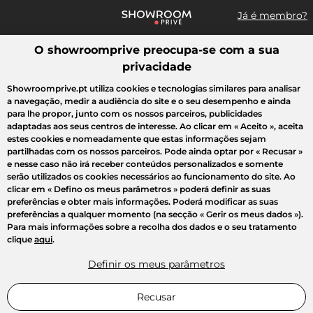
Já é membro?
O showroomprive preocupa-se com a sua
Pesquisar uma marca, um artigo, uma venda...
privacidade
Todas as vendas
Moda
Desporto
Casa
Criança
Beleza
Showroomprive.pt utiliza cookies e tecnologias similares para analisar
a navegação, medir a audiência do site e o seu desempenho e ainda
para lhe propor, junto com os nossos parceiros, publicidades
adaptadas aos seus centros de interesse. Ao clicar em
« Aceito »
, aceita
estes cookies e nomeadamente que estas informações sejam
partilhadas com os nossos parceiros. Pode ainda optar por
« Recusar »
e nesse caso não irá receber conteúdos personalizados e somente
serão utilizados os cookies necessários ao funcionamento do site. Ao
clicar em
« Defino os meus parâmetros »
poderá definir as suas
preferências e obter mais informações. Poderá modificar as suas
preferências a qualquer momento (na secção « Gerir os meus dados »).
Para mais informações sobre a recolha dos dados e o seu tratamento
clique
aqui
.
Definir os meus parâmetros
Recusar