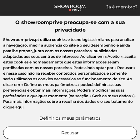
Já é membro?
O showroomprive preocupa-se com a sua
Pesquisar uma marca, um artigo, uma venda...
privacidade
Todas as vendas
Moda
Desporto
Casa
Criança
Beleza
Showroomprive.pt utiliza cookies e tecnologias similares para analisar
a navegação, medir a audiência do site e o seu desempenho e ainda
para lhe propor, junto com os nossos parceiros, publicidades
adaptadas aos seus centros de interesse. Ao clicar em
« Aceito »
, aceita
estes cookies e nomeadamente que estas informações sejam
partilhadas com os nossos parceiros. Pode ainda optar por
« Recusar »
e nesse caso não irá receber conteúdos personalizados e somente
serão utilizados os cookies necessários ao funcionamento do site. Ao
clicar em
« Defino os meus parâmetros »
poderá definir as suas
preferências e obter mais informações. Poderá modificar as suas
preferências a qualquer momento (na secção « Gerir os meus dados »).
Para mais informações sobre a recolha dos dados e o seu tratamento
clique
aqui
.
Definir os meus parâmetros
Recusar