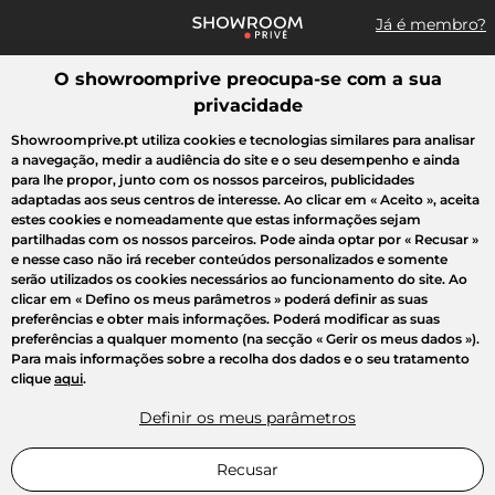
Já é membro?
O showroomprive preocupa-se com a sua
Pesquisar uma marca, um artigo, uma venda...
privacidade
Todas as vendas
Moda
Desporto
Casa
Criança
Beleza
Showroomprive.pt utiliza cookies e tecnologias similares para analisar
a navegação, medir a audiência do site e o seu desempenho e ainda
para lhe propor, junto com os nossos parceiros, publicidades
adaptadas aos seus centros de interesse. Ao clicar em
« Aceito »
, aceita
estes cookies e nomeadamente que estas informações sejam
partilhadas com os nossos parceiros. Pode ainda optar por
« Recusar »
e nesse caso não irá receber conteúdos personalizados e somente
serão utilizados os cookies necessários ao funcionamento do site. Ao
clicar em
« Defino os meus parâmetros »
poderá definir as suas
preferências e obter mais informações. Poderá modificar as suas
preferências a qualquer momento (na secção « Gerir os meus dados »).
Para mais informações sobre a recolha dos dados e o seu tratamento
clique
aqui
.
Definir os meus parâmetros
Recusar