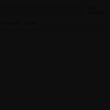
Já é
membro?
 & Electro
Outlet