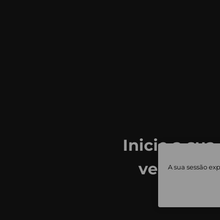
Inicie a sua
ver todas
A sua sessão exp
priv