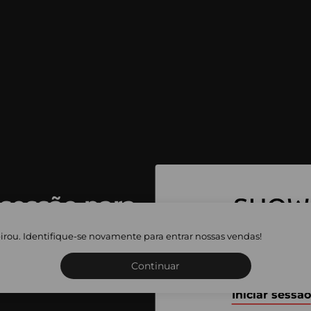
 sessão para
 as vendas
irou. Identifique-se novamente para entrar nossas vendas!
Inscreva-se ou inicie a sua 
adas
Continuar
Iniciar sessão