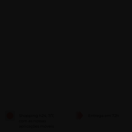
Shopping h24, 7/7,
Entrega em 72h
com as nossas
aplicações móveis