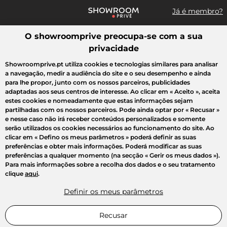
Já é membro?
O showroomprive preocupa-se com a sua
Pesquisar uma marca, um artigo, uma venda...
privacidade
Todas as vendas
Moda
Desporto
Casa
Criança
Beleza
Showroomprive.pt utiliza cookies e tecnologias similares para analisar
a navegação, medir a audiência do site e o seu desempenho e ainda
para lhe propor, junto com os nossos parceiros, publicidades
adaptadas aos seus centros de interesse. Ao clicar em
« Aceito »
, aceita
estes cookies e nomeadamente que estas informações sejam
partilhadas com os nossos parceiros. Pode ainda optar por
« Recusar »
e nesse caso não irá receber conteúdos personalizados e somente
serão utilizados os cookies necessários ao funcionamento do site. Ao
clicar em
« Defino os meus parâmetros »
poderá definir as suas
preferências e obter mais informações. Poderá modificar as suas
preferências a qualquer momento (na secção « Gerir os meus dados »).
Para mais informações sobre a recolha dos dados e o seu tratamento
clique
aqui
.
Definir os meus parâmetros
Recusar