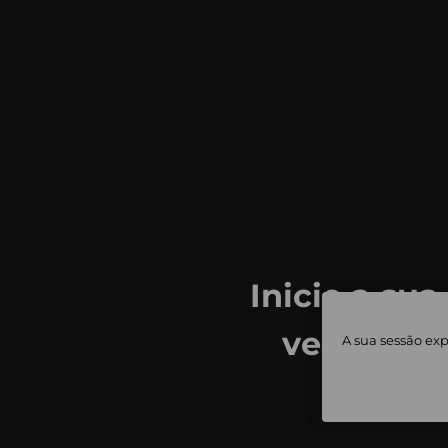
Inicie a sua
ver todas
A sua sessão exp
priv