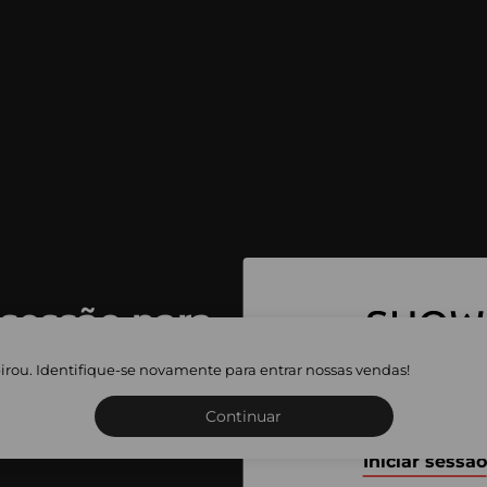
 sessão para
 as vendas
irou. Identifique-se novamente para entrar nossas vendas!
Inscreva-se ou inicie a sua 
adas
Continuar
Iniciar sessão