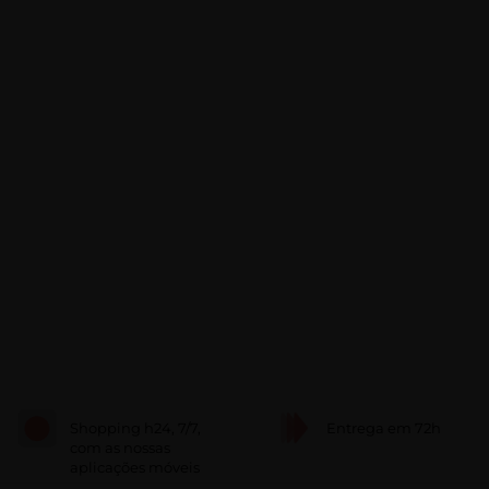
Shopping h24, 7/7,
Entrega em 72h
com as nossas
aplicações móveis