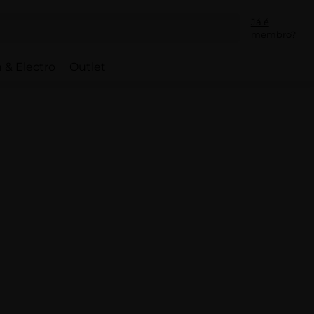
Já é
membro?
 & Electro
Outlet