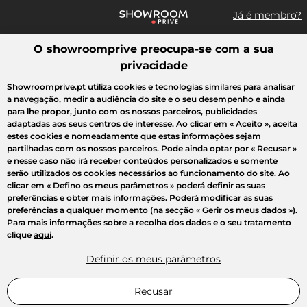
Já é membro?
O showroomprive preocupa-se com a sua
Pesquisar uma marca, um artigo, uma venda...
privacidade
Todas as vendas
Moda
Desporto
Casa
Criança
Beleza
Showroomprive.pt utiliza cookies e tecnologias similares para analisar
a navegação, medir a audiência do site e o seu desempenho e ainda
para lhe propor, junto com os nossos parceiros, publicidades
adaptadas aos seus centros de interesse. Ao clicar em
« Aceito »
, aceita
estes cookies e nomeadamente que estas informações sejam
partilhadas com os nossos parceiros. Pode ainda optar por
« Recusar »
e nesse caso não irá receber conteúdos personalizados e somente
serão utilizados os cookies necessários ao funcionamento do site. Ao
clicar em
« Defino os meus parâmetros »
poderá definir as suas
preferências e obter mais informações. Poderá modificar as suas
preferências a qualquer momento (na secção « Gerir os meus dados »).
Para mais informações sobre a recolha dos dados e o seu tratamento
clique
aqui
.
Definir os meus parâmetros
Recusar