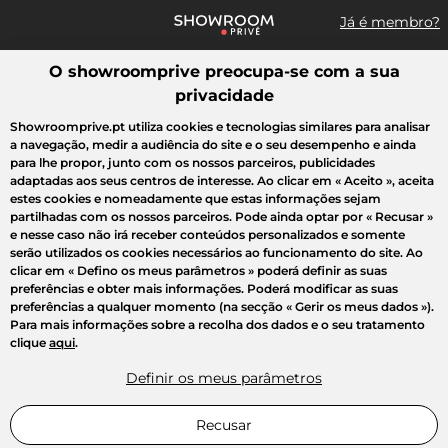
Já é membro?
O showroomprive preocupa-se com a sua
Pesquisar uma marca, um artigo, uma venda...
privacidade
Todas as vendas
Moda
Desporto
Casa
Criança
Beleza
Showroomprive.pt utiliza cookies e tecnologias similares para analisar
a navegação, medir a audiência do site e o seu desempenho e ainda
para lhe propor, junto com os nossos parceiros, publicidades
adaptadas aos seus centros de interesse. Ao clicar em
« Aceito »
, aceita
estes cookies e nomeadamente que estas informações sejam
partilhadas com os nossos parceiros. Pode ainda optar por
« Recusar »
e nesse caso não irá receber conteúdos personalizados e somente
serão utilizados os cookies necessários ao funcionamento do site. Ao
clicar em
« Defino os meus parâmetros »
poderá definir as suas
preferências e obter mais informações. Poderá modificar as suas
preferências a qualquer momento (na secção « Gerir os meus dados »).
Para mais informações sobre a recolha dos dados e o seu tratamento
clique
aqui
.
Definir os meus parâmetros
Recusar