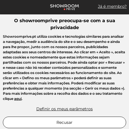
Já é membro?
O showroomprive preocupa-se com a sua
Pesquisar uma marca, um artigo, uma venda...
privacidade
Todas as vendas
Moda
Desporto
Casa
Criança
Beleza
Showroomprive.pt utiliza cookies e tecnologias similares para analisar
a navegação, medir a audiência do site e o seu desempenho e ainda
para lhe propor, junto com os nossos parceiros, publicidades
adaptadas aos seus centros de interesse. Ao clicar em
« Aceito »
, aceita
estes cookies e nomeadamente que estas informações sejam
partilhadas com os nossos parceiros. Pode ainda optar por
« Recusar »
e nesse caso não irá receber conteúdos personalizados e somente
serão utilizados os cookies necessários ao funcionamento do site. Ao
clicar em
« Defino os meus parâmetros »
poderá definir as suas
preferências e obter mais informações. Poderá modificar as suas
preferências a qualquer momento (na secção « Gerir os meus dados »).
Para mais informações sobre a recolha dos dados e o seu tratamento
clique
aqui
.
Definir os meus parâmetros
Recusar